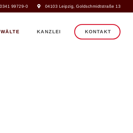
0341 99729-0
04103 Leipzig, Goldschmidtstraße 13
NWÄLTE
KANZLEI
KONTAKT